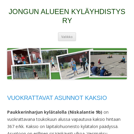
JONGUN ALUEEN KYLÄYHDISTYS
RY
Siirry
Valikko
sisältöön
VUOKRATTAVAT ASUNNOT KAKSIO
Paukkerinharjun kylätalolla (Niskalantie 9b)
on
vuokrattavana toukokuun alussa vapautuva kaksio hintaan
367 e/kk. Kaksio on läpitalohuoneisto kylätalon päädyssä.
Asuntoon on erillinen sisäänkäynti ulkoa. V
esimaksu