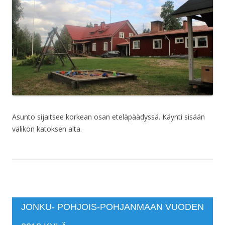
Asunto sijaitsee korkean osan eteläpäädyssä. Käynti sisään
välikön katoksen alta.
JONKU- POHJOIS-POHJANMAAN VUODEN