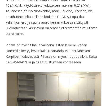
10e/hlö/kk, käyttösähkö kulutuksen mukaan 0,21e/kWh.
Asunnossa on iso tupakeittiö, makuuhuone, eteinen, wc,
pesuhuone sekä erillinen kodinhoitotila. Autopaikka,
kellarikomero ja saunavuoro kerran viikossa sisältyvät
vuokrahintaan. Asuntoon on tehty pintaremonttia muutama
vuosi sitten.
Pihalla on hyvin tilaa ja välineitä lasten leikeille. Vähän
isommille löytyy hyvät kalastusmahdollisuudet läheisen
Korpijoen kalavesissä. Pihassa on myös nuotiopaikka. Soita
0405456941/Ella ja tule tutustumaan kohteeseen!