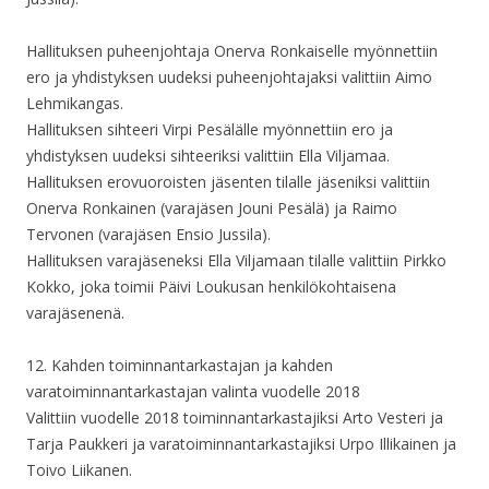
Hallituksen puheenjohtaja Onerva Ronkaiselle myönnettiin
ero ja yhdistyksen uudeksi puheenjohtajaksi valittiin Aimo
Lehmikangas.
Hallituksen sihteeri Virpi Pesälälle myönnettiin ero ja
yhdistyksen uudeksi sihteeriksi valittiin Ella Viljamaa.
Hallituksen erovuoroisten jäsenten tilalle jäseniksi valittiin
Onerva Ronkainen (varajäsen Jouni Pesälä) ja Raimo
Tervonen (varajäsen Ensio Jussila).
Hallituksen varajäseneksi Ella Viljamaan tilalle valittiin Pirkko
Kokko, joka toimii Päivi Loukusan henkilökohtaisena
varajäsenenä.
12. Kahden toiminnantarkastajan ja kahden
varatoiminnantarkastajan valinta vuodelle 2018
Valittiin vuodelle 2018 toiminnantarkastajiksi Arto Vesteri ja
Tarja Paukkeri ja varatoiminnantarkastajiksi Urpo Illikainen ja
Toivo Liikanen.