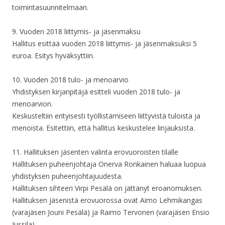
toimintasuunnitelmaan.
9. Vuoden 2018 liittymis- ja jäsenmaksu
Hallitus esittää vuoden 2018 liittymis- ja jäsenmaksuksi 5
euroa. Esitys hyväksyttiin.
10. Vuoden 2018 tulo- ja menoarvio
Yhdistyksen kirjanpitäjä esitteli vuoden 2018 tulo- ja
menoarvion.
Keskusteltiin erityisesti työllistämiseen liittyvistä tuloista ja
menoista. Esitettiin, että hallitus keskustelee linjauksista.
11. Hallituksen jäsenten valinta erovuoroisten tilalle
Hallituksen puheenjohtaja Onerva Ronkainen haluaa luopua
yhdistyksen puheenjohtajuudesta.
Hallituksen sihteeri Virpi Pesälä on jättänyt eroanomuksen.
Hallituksen jäsenistä erovuorossa ovat Aimo Lehmikangas
(varajäsen Jouni Pesälä) ja Raimo Tervonen (varajäsen Ensio
Jussila).