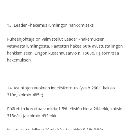
13. Leader –hakemus lumilingon hankkimiseksi
Puheenjohtaja on valmistellut Leader –hakemuksen
vetävästä lumilingosta. Päätettiin hakea 60% avustusta lingon
hankkimiseen. Lingon kustannusarvio n. 1500e. Pj. toimittaa
hakemuksen.
14. Asuntojen vuokrien indeksikorotus (yksiö 260e, kaksio
310e, kolmio 485e)
Päätettiin korottaa vuokria 1,5%. Yksiön hinta 264e/kk, kaksio
315e/kk ja kolmio 492e/kk.
Vesimaksu edelleen 10e/hlö/kk ja sähkö 0,16e/kWh.