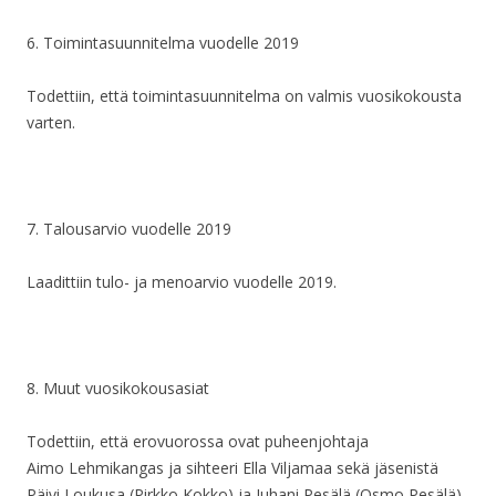
6. Toimintasuunnitelma vuodelle 2019
Todettiin, että toimintasuunnitelma on valmis vuosikokousta
varten.
7. Talousarvio vuodelle 2019
Laadittiin tulo- ja menoarvio vuodelle 2019.
8. Muut vuosikokousasiat
Todettiin, että erovuorossa ovat puheenjohtaja
Aimo Lehmikangas ja sihteeri Ella Viljamaa sekä jäsenistä
Päivi Loukusa (Pirkko Kokko) ja Juhani Pesälä (Osmo Pesälä).