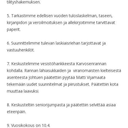
tilityshakemuksen.
5. Tarkastimme edellisen vuoden tuloslaskelman, taseen,
kirjanpidon ja veroilmoituksen ja allekirjoitimme tarvittavat
paperit.
6. Suunnittelimme tulevan laskiaisriehan tarjottavat ja
vastuuhenkilöt.
7. Keskustelimme vesistöhankkeesta Karvosenrannan
kohdalla. Rannan lähiasukkaiden ja viranomaisten kielteisestä
asenteesta johtuen päätettiin pyytää Matti Vijamaata
tekemään uudet suunnitelmat ja piirustukset. Päätettiin kota
muuttaa laavuksi.
8. Keskusteltiin seniorijumpasta ja päätettiin selvittää asiaa
eteenpäin.
9. Vuosikokous on 10.4.