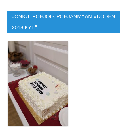
JONKU- POHJOIS-POHJANMAAN VUODEN
2018 KYLÄ