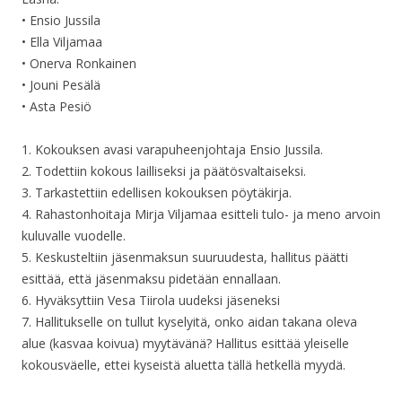
• Ensio Jussila
• Ella Viljamaa
• Onerva Ronkainen
• Jouni Pesälä
• Asta Pesiö
1. Kokouksen avasi varapuheenjohtaja Ensio Jussila.
2. Todettiin kokous lailliseksi ja päätösvaltaiseksi.
3. Tarkastettiin edellisen kokouksen pöytäkirja.
4. Rahastonhoitaja Mirja Viljamaa esitteli tulo- ja meno arvoin
kuluvalle vuodelle.
5. Keskusteltiin jäsenmaksun suuruudesta, hallitus päätti
esittää, että jäsenmaksu pidetään ennallaan.
6. Hyväksyttiin Vesa Tiirola uudeksi jäseneksi
7. Hallitukselle on tullut kyselyitä, onko aidan takana oleva
alue (kasvaa koivua) myytävänä? Hallitus esittää yleiselle
kokousväelle, ettei kyseistä aluetta tällä hetkellä myydä.