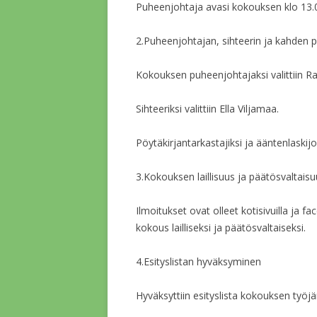
Puheenjohtaja avasi kokouksen klo 13.
2.Puheenjohtajan, sihteerin ja kahden p
Kokouksen puheenjohtajaksi valittiin 
Sihteeriksi valittiin Ella Viljamaa.
Pöytäkirjantarkastajiksi ja ääntenlaskijoik
3.Kokouksen laillisuus ja päätösvaltais
Ilmoitukset ovat olleet kotisivuilla ja f
kokous lailliseksi ja päätösvaltaiseksi.
4.Esityslistan hyväksyminen
Hyväksyttiin esityslista kokouksen työjä