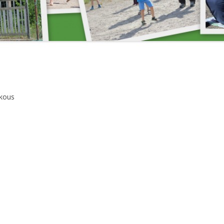
VUOKRATTAVAT
JÄRJESTÄYTYMI
PALLOKENTÄN
KAKSIO
15.4.2018
LAAJENNUSTALKOOT 2004
HALLITUKSEN
JÄRJESTÄYTYMI
16.4.2023
HALLITUKSEN
okous
JÄRJESTÄYTYMIS
HALLITUKSEN
JÄRJESTÄYTYMIS
HALLITUKSEN
JÄRJESTÄYTYMIS
HALLITUKSEN KO
HALLITUKSEN KO