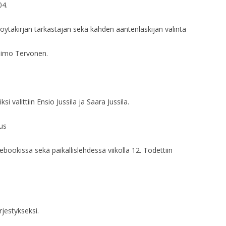
04.
HALLITUKSEN KO
HALLITUKSEN KO
öytäkirjan tarkastajan sekä kahden ääntenlaskijan valinta
HALLITUKSEN KO
Raimo Tervonen.
HALLITUKSEN KO
HALLITUKSEN KO
si valittiin Ensio Jussila ja Saara Jussila.
HALLITUKSEN KO
uus
HALLITUKSEN KO
acebookissa sekä paikallislehdessä viikolla 12. Todettiin
HALLITUKSEN KO
HALLITUKSEN KO
HALLITUKSEN KO
rjestykseksi.
HALLITUKSEN KO