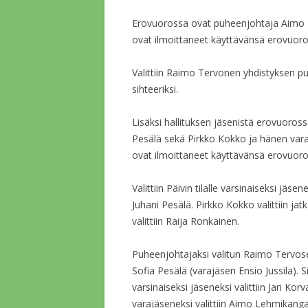
Erovuorossa ovat puheenjohtaja Aimo L
ovat ilmoittaneet käyttävänsä erovuoro
Valittiin Raimo Tervonen yhdistyksen p
sihteeriksi.
Lisäksi hallituksen jäsenistä erovuoros
Pesälä sekä Pirkko Kokko ja hänen va
ovat ilmoittaneet käyttävänsä erovuor
Valittiin Päivin tilalle varsinaiseksi jäs
Juhani Pesälä. Pirkko Kokko valittiin j
valittiin Raija Ronkainen.
Puheenjohtajaksi valitun Raimo Tervosen 
Sofia Pesälä (varajäsen Ensio Jussila). S
varsinaiseksi jäseneksi valittiin Jari Ko
varajäseneksi valittiin Aimo Lehmikanga