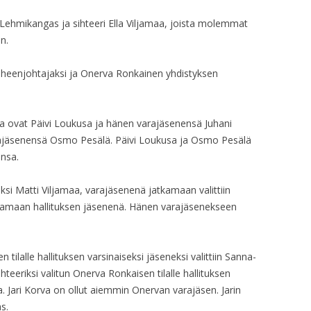
ehmikangas ja sihteeri Ella Viljamaa, joista molemmat
HALLITUKSEN KO
n.
HALLITUKSEN KO
uheenjohtajaksi ja Onerva Ronkainen yhdistyksen
HALLITUKSEN KO
HALLITUKSEN KO
sa ovat Päivi Loukusa ja hänen varajäsenensä Juhani
rajäsenensä Osmo Pesälä. Päivi Loukusa ja Osmo Pesälä
HALLITUKSEN KO
onsa.
HALLITUKSEN KO
eneksi Matti Viljamaa, varajäsenenä jatkamaan valittiin
HALLITUKSEN KO
atkamaan hallituksen jäsenenä. Hänen varajäsenekseen
HALLITUKSEN KO
tilalle hallituksen varsinaiseksi jäseneksi valittiin Sanna-
HALLITUKSEN KO
ihteeriksi valitun Onerva Ronkaisen tilalle hallituksen
HALLITUKSEN KO
rva. Jari Korva on ollut aiemmin Onervan varajäsen. Jarin
s.