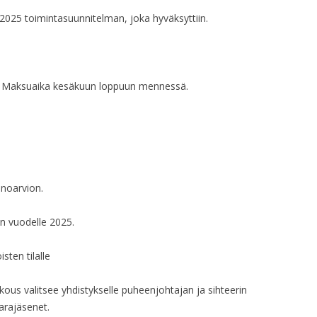
 2025 toimintasuunnitelman, joka hyväksyttiin.
HALLITUKSEN KO
HALLITUKSEN KO
lö. Maksuaika kesäkuun loppuun mennessä.
HALLITUKSEN KO
HALLITUKSEN KO
HALLITUKSEN KO
HALLITUKSEN KO
enoarvion.
HALLITUKSEN KO
n vuodelle 2025.
KLO 19.00
HALLITUKSEN KO
sten tilalle
HALLITUKSEN KO
us valitsee yhdistykselle puheenjohtajan ja sihteerin
varajäsenet.
HALLITUKSEN KO