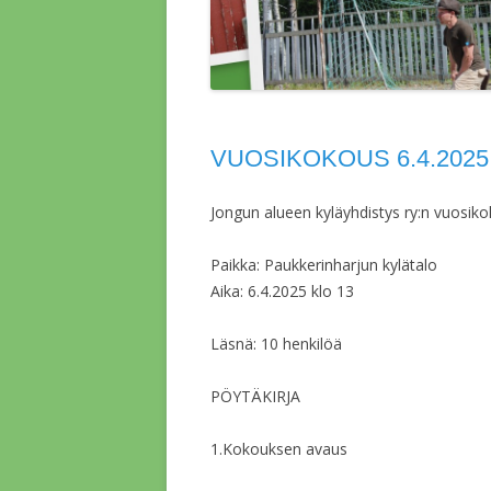
VUOSIKOKOUS 6.4.2025
Jongun alueen kyläyhdistys ry:n vuosik
Paikka: Paukkerinharjun kylätalo
Aika: 6.4.2025 klo 13
Läsnä: 10 henkilöä
PÖYTÄKIRJA
1.Kokouksen avaus