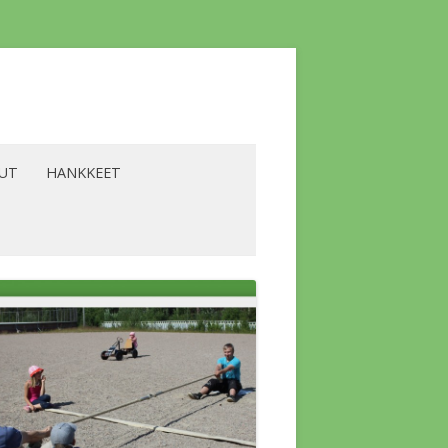
LUT
HANKKEET
YRITTÄJÄT
BIOENERGIA -HANKE
ALVELUT
LAAVU -HANKE
SKOKOUS
LIKILIIKUNTA -HANKE
A KOLMIO
LÄMPÖHANKE
SKOKOUS
A YLÄKERRAN
VESISTÖHANKE