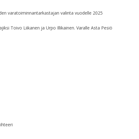
HALLITUKSEN KO
den varatoiminnantarkastajan valinta vuodelle 2025
HALLITUKSEN KO
jiksi Toivo Liikanen ja Urpo Illikainen. Varalle Asta Pesiö
HALLITUKSEN KO
HALLITUKSEN KO
HALLITUKSEN KO
HALLITUKSEN KO
HALLITUKSEN KO
HALLITUKSEN KO
HALLITUKSEN KO
HALLITUKSEN KO
hteeri
HALLITUKSEN KO