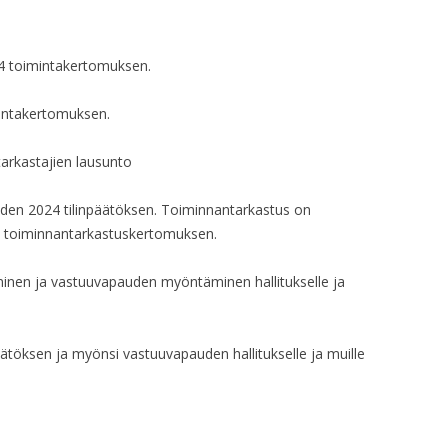
HALLITUKSEN KO
024 toimintakertomuksen.
HALLITUKSEN KO
HALLITUKSEN KO
intakertomuksen.
HALLITUKSEN KO
tarkastajien lausunto
HALLITUKSEN KO
uoden 2024 tilinpäätöksen. Toiminnantarkastus on
ki toiminnantarkastuskertomuksen.
HALLITUKSEN KO
HALLITUKSEN KO
minen ja vastuuvapauden myöntäminen hallitukselle ja
HALLITUKSEN KO
ätöksen ja myönsi vastuuvapauden hallitukselle ja muille
HALLITUKSEN KO
HALLITUKSEN KO
HALLITUKSEN KO