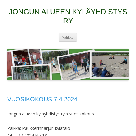
JONGUN ALUEEN KYLÄYHDISTYS
RY
Siirry
Valikko
sisältöön
VUOSIKOKOUS 7.4.2024
Jongun alueen kyläyhdistys ry:n vuosikokous
Paikka: Paukkerinharjun kylätalo
Aika: 7.4.2024 klo 13