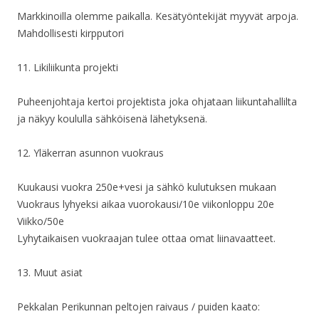
Markkinoilla olemme paikalla. Kesätyöntekijät myyvät arpoja.
Mahdollisesti kirpputori
11. Likiliikunta projekti
Puheenjohtaja kertoi projektista joka ohjataan liikuntahallilta
ja näkyy koululla sähköisenä lähetyksenä.
12. Yläkerran asunnon vuokraus
Kuukausi vuokra 250e+vesi ja sähkö kulutuksen mukaan
Vuokraus lyhyeksi aikaa vuorokausi/10e viikonloppu 20e
Viikko/50e
Lyhytaikaisen vuokraajan tulee ottaa omat liinavaatteet.
13. Muut asiat
Pekkalan Perikunnan peltojen raivaus / puiden kaato: