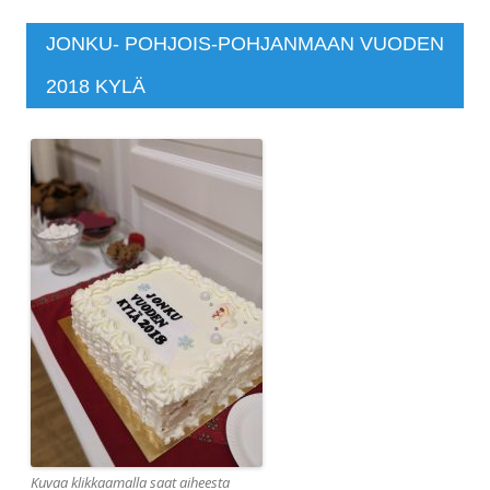
JONKU- POHJOIS-POHJANMAAN VUODEN
2018 KYLÄ
Kuvaa klikkaamalla saat aiheesta