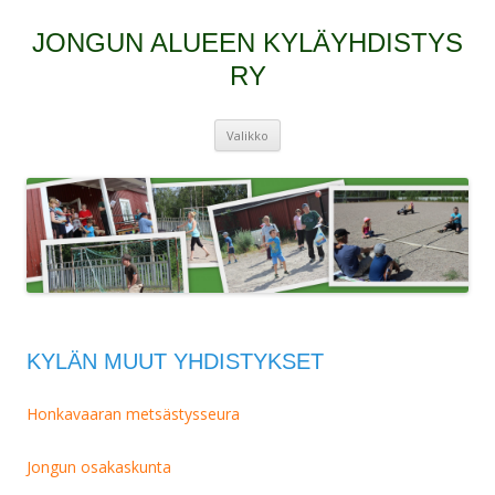
JONGUN ALUEEN KYLÄYHDISTYS
RY
Siirry
Valikko
sisältöön
KYLÄN MUUT YHDISTYKSET
Honkavaaran metsästysseura
Jongun osakaskunta