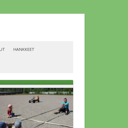
LUT
HANKKEET
YRITTÄJÄT
BIOENERGIA -HANKE
ALVELUT
LAAVU -HANKE
SKOKOUS
LIKILIIKUNTA -HANKE
A KOLMIO
LÄMPÖHANKE
SKOKOUS
A YLÄKERRAN
VESISTÖHANKE