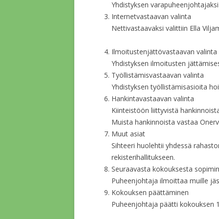
Yhdistyksen varapuheenjohtajaksi 
Internetvastaavan valinta
Nettivastaavaksi valittiin Ella Vilj
Ilmoi
tustenjättövastaavan valinta
Yhdistyksen ilmoitusten jättämises
Työllistämisvastaavan valinta
Yhdistyksen työllistämisasioita ho
Hankintavastaavan valinta
Kiinteistöön liittyvistä hankinnoist
Muista hankinnoista vastaa Oner
Muut asiat
Sihteeri huolehtii yhdessä rahast
rekisterihallitukseen.
Seuraavasta kokouksesta sopimi
Puheenjohta
ja ilmoittaa muille j
Kokouksen päättäminen
Puheenjohtaja päätti kokouksen 1