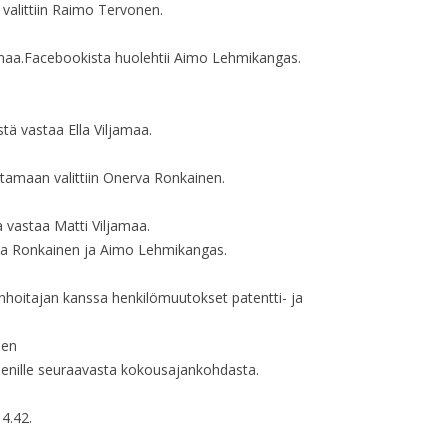
valittiin Raimo Tervonen.
HALLITUKSEN KO
HALLITUKSEN KO
amaa.
Facebookista huolehtii Aimo Lehmikangas.
HALLITUKSEN KO
tä vastaa Ella Viljamaa.
HALLITUKSEN KO
itamaan valittiin Onerva Ronkainen.
HALLITUKSEN KO
HALLITUKSEN KO
a vastaa Matti Viljamaa.
va Ronkainen ja Aimo Lehmikangas.
HALLITUKSEN KO
onhoitajan kanssa henkilömuutokset patentti- ja
HALLITUKSEN KO
nen
HALLITUKSEN KO
äsenille seuraavasta kokousajankohdasta.
HALLITUKSEN KO
4.42.
HALLITUKSEN KO