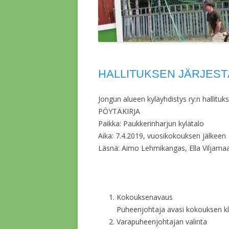
HALLITUKSEN JÄRJEST
Jongun alueen kyläyhdistys ry:n hallitu
PÖYTÄKIRJA
Paikka: Paukkerinharjun kylätalo
Aika: 7.4.2019, vuosikokouksen jälkeen
Läsnä: Aimo Lehmikangas, Ella Viljama
Kokouksen
avaus
Puheenjohtaja avasi kokouksen kl
Varapuheenjohtajan valinta