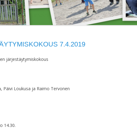
VUOKRATTAVAT
JÄRJESTÄYTYMI
PALLOKENTÄN
KAKSIO
15.4.2018
LAAJENNUSTALKOOT 2004
HALLITUKSEN
JÄRJESTÄYTYMI
16.4.2023
ÄYTYMISKOKOUS 7.4.2019
HALLITUKSEN
ksen järjestäytymiskokous
JÄRJESTÄYTYMIS
HALLITUKSEN
JÄRJESTÄYTYMIS
a, Päivi Loukusa ja Raimo Tervonen
HALLITUKSEN
JÄRJESTÄYTYMIS
HALLITUKSEN KO
o 14.30.
HALLITUKSEN KO