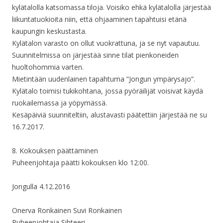
kylätalolla katsomassa tiloja. Voisiko ehkä kylätalolla järjestää
liikuntatuokioita niin, että ohjaaminen tapahtuisi etänä
kaupungin keskustasta.
Kylätalon varasto on ollut vuokrattuna, ja se nyt vapautuu.
Suunnitelmissa on järjestää sinne tilat pienkoneiden
huoltohommia varten.
Mietintään uudenlainen tapahtuma ”Jongun ympärysajo”.
Kylätalo toimisi tukikohtana, jossa pyöräilijät voisivat käydä
ruokailemassa ja yöpymässä.
Kesäpäiviä suunniteltiin, alustavasti päätettiin järjestää ne su
16.7.2017.
8. Kokouksen päättäminen
Puheenjohtaja päätti kokouksen klo 12:00.
Jongulla 4.12.2016
Onerva Ronkainen Suvi Ronkainen
Puheenjohtaja Sihteeri