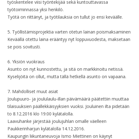
työskentelee viisi työntekijää sekä kuntouttavassa
työtoiminnassa yksi henkilö.
Työtä on riittänyt, ja työtilauksia on tullut jo ensi keväälle.
5. Työllistämisprojektia varten otetun lainan poismaksaminen
Keväällä otettu laina erääntyy nyt loppuvuodesta, maksetaan
se pois sovitusti.
6. Yksiön vuokraus
Asunto on nyt kunnostettu, ja sitä on markkinoitu netissä.
Kyselijöitä on ollut, mutta tällä hetkellä asunto on vapaana.
7. Mahdolliset muut asiat
Joulupuuro- ja joululaulu-illan päivämäärä päätettiin muuttaa
tilaisuuksien päällekkäisyyksien vuoksi. Jouluinen ilta pidetään
to 8.12.2016 klo 19:00 kylätalolla.
Laavuhanke järjestää joulujuhlan omalle väelleen
Paukkerinharjun kylätalolla 14.12.2016.
Kaupungin liikuntaneuvoja Ismo Miettinen on käynyt