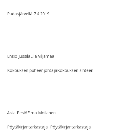
Pudasjärvellä 7.4.2019
Ensio Jussila
Ella Viljamaa
Kokouksen puheenjohtaja
Kokouksen sihteeri
Asta Pesiö
Elma Moilanen
Pöytäkirjantarkastaja
Pöytäkirjantarkastaja