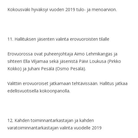
Kok
ousväki hyväksyi vuoden 2019 tulo- ja menoarvion.
11.
Hallituksen jäsenten valinta erovuoroisten tilalle
Erovuorossa ovat puheenjohtaja Aimo Lehmikangas ja
sihteeri Ella Viljamaa sekä jäsenistä Päivi Loukusa (Pirkko
Kokko) ja Juhani Pesälä (Osmo
Pesälä).
Valittiin erovuoroiset jatkamaan tehtävissään. Hallitus jatkaa
edellisvuotisella kokoonpanolla.
12.
Kahden toiminnantarkastajan ja kahden
varatoiminnantarkastajan valinta vuodelle 2019