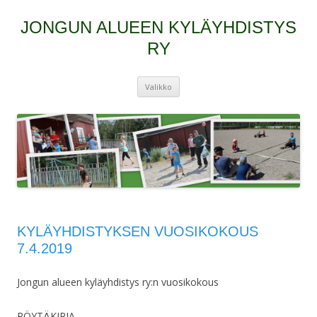
JONGUN ALUEEN KYLÄYHDISTYS
RY
Siirry
Valikko
sisältöön
KYLÄYHDISTYKSEN VUOSIKOKOUS
7.4.2019
Jongun alueen kyläyhdistys ry:n vuosikokous
PÖYTÄKIRJA