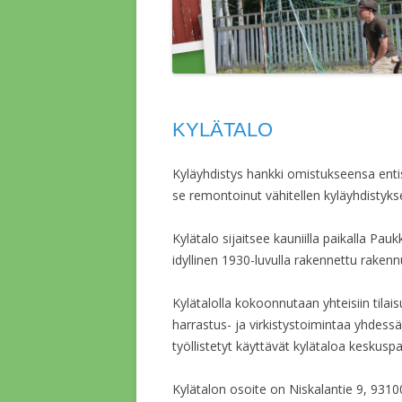
KYLÄTALO
Kyläyhdistys hankki omistukseensa ent
se remontoinut vähitellen kyläyhdistykse
Kylätalo sijaitsee kauniilla paikalla Pa
idyllinen 1930-luvulla rakennettu rakenn
Kylätalolla kokoonnutaan yhteisiin tila
harrastus- ja virkistystoimintaa yhdes
työllistetyt käyttävät kylätaloa keskusp
Kylätalon osoite on Niskalantie 9, 931