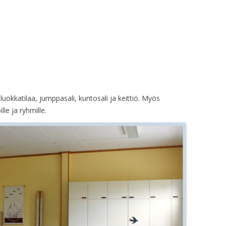
HALLITUKSEN KO
HALLITUKSEN KO
HALLITUKSEN KO
HALLITUKSEN KO
uokkatilaa, jumppasali, kuntosali ja keittiö. Myös
HALLITUKSEN KO
lle ja ryhmille.
HALLITUKSEN KO
HALLITUKSEN KO
KLO 19.00
HALLITUKSEN KO
HALLITUKSEN KO
HALLITUKSEN KO