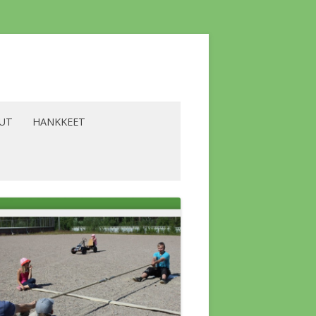
LUT
HANKKEET
YRITTÄJÄT
BIOENERGIA -HANKE
ALVELUT
LAAVU -HANKE
SKOKOUS
LIKILIIKUNTA -HANKE
A KOLMIO
LÄMPÖHANKE
SKOKOUS
A YLÄKERRAN
VESISTÖHANKE