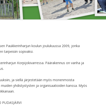
VUOKRATTAVAT
JÄRJESTÄYTYMI
PALLOKENTÄN
KAKSIO
15.4.2018
LAAJENNUSTALKOOT 2004
HALLITUKSEN
JÄRJESTÄYTYMI
16.4.2023
HALLITUKSEN
isen Paukkerinharjun koulun joulukuussa 2009, jonka
JÄRJESTÄYTYMIS
n tarpeisiin sopivaksi.
HALLITUKSEN
ukkerinharjun Korpijokivarressa. Päärakennus on vanha ja
JÄRJESTÄYTYMIS
us.
HALLITUKSEN
JÄRJESTÄYTYMIS
isuuksiin, ja siellä järjestetään myös monenmoista
sä muiden yhdistystysten ja organisaatioiden kanssa. Myös
HALLITUKSEN KO
aikkanaan.
HALLITUKSEN KO
00
PUDASJÄRVI