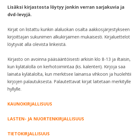
Lisäksi kirjastosta löytyy jonkin verran sarjakuvia ja
dvd-levyjä.
Kirjat on listattu kunkin alaluokan osalta aakkosjärjestykseen
kirjoittajan sukunimen alkukirjaimen mukaisesti. Kirjaluettelot
löytyvät alla olevista linkeistä.
Kirjasto on avoinna pääsääntöisesti arkisin klo 8-13 ja iltaisin,
kun kylätalolla on kerhotoimintaa (ks. kalenteri). Kirjoja saa
lainata kylätalolta, kun merkitsee lainansa vihkoon ja huolehtii
kirjojen palautuksesta. Palautettavat kirjat laitetaan merkitylle
hyllylle.
KAUNOKIRJALLISUUS
LASTEN- JA NUORTENKIRJALLISUUS
TIETOKIRJALLISUUS