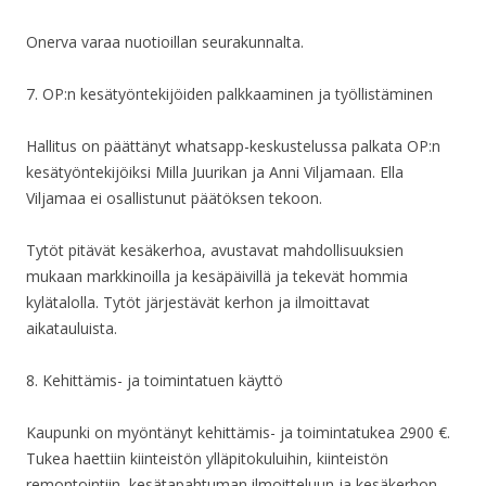
Onerva varaa nuotioillan seurakunnalta.
7. OP:n kesätyöntekijöiden palkkaaminen ja työllistäminen
Hallitus on päättänyt whatsapp-keskustelussa palkata OP:n
kesätyöntekijöiksi Milla Juurikan ja Anni Viljamaan. Ella
Viljamaa ei osallistunut päätöksen tekoon.
Tytöt pitävät kesäkerhoa, avustavat mahdollisuuksien
mukaan markkinoilla ja kesäpäivillä ja tekevät hommia
kylätalolla. Tytöt järjestävät kerhon ja ilmoittavat
aikatauluista.
8. Kehittämis- ja toimintatuen käyttö
Kaupunki on myöntänyt kehittämis- ja toimintatukea 2900 €.
Tukea haettiin kiinteistön ylläpitokuluihin, kiinteistön
remontointiin, kesätapahtuman ilmoitteluun ja kesäkerhon