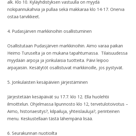
alk. Klo 10. Kyläyhdistyksen vastuulla on myydä
nokipannukahvia ja pullaa sekä makkaraa klo 14-17. Onerva
ostaa tarvikkeet.
4. Pudasjärven markkinoihin osallistuminen
Osallistutaan Pudasjärven markkinoihin. Aimo varaa paikan
Heimo Turuselta ja on mukana tapahtumassa. Tilaisuudessa
myydään arpoja ja jonkulaisia tuotteita. Päivi leipoo
arpajaisiin. Kesätytöt osallistuvat markkinoille, jos pystyvät.
5. Jonkulaisten kesäpäivien järjestäminen
Järjestetään kesäpäivät su 17.7. klo 12. Ella huolehtii
ilmoittelun. Ohjelmassa lipunnosto klo 12, tervetulotoivotus –
Aimo, historiaesitys?, kilpailuja, yhteislauluja?, perinteinen
menu. Keskustellaan tästä lähempänä lisää.
6. Seurakunnan nuotioilta