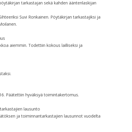
pöytäkirjan tarkastajan sekä kahden ääntenlaskijan
HALLITUKSEN KO
HALLITUKSEN KO
Sihteeriksi Suvi Ronkainen. Pöytäkirjan tarkastajiksi ja
Moilanen.
HALLITUKSEN KO
uus
HALLITUKSEN KO
kkoa aiemmin. Todettiin kokous lailliseksi ja
HALLITUKSEN KO
HALLITUKSEN KO
staksi.
HALLITUKSEN KO
HALLITUKSEN KO
16. Päätettiin hyväksyä toimintakertomus.
HALLITUKSEN KO
tarkastajien lausunto
HALLITUKSEN KO
npäätöksen ja toiminnantarkastajien lausunnot vuodelta
HALLITUKSEN KO