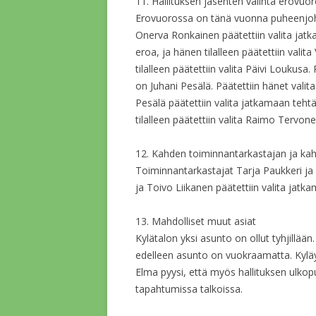
11. Hallituksen jäsenten valinta erovuoro
Erovuorossa on tänä vuonna puheenjohta
Onerva Ronkainen päätettiin valita jat
eroa, ja hänen tilalleen päätettiin vali
tilalleen päätettiin valita Päivi Loukusa. 
on Juhani Pesälä. Päätettiin hänet val
Pesälä päätettiin valita jatkamaan teht
tilalleen päätettiin valita Raimo Tervonen
12. Kahden toiminnantarkastajan ja kah
Toiminnantarkastajat Tarja Paukkeri ja 
ja Toivo Liikanen päätettiin valita jat
13. Mahdolliset muut asiat
Kylätalon yksi asunto on ollut tyhjillään
edelleen asunto on vuokraamatta. Kyläyhd
Elma pyysi, että myös hallituksen ulkop
tapahtumissa talkoissa.