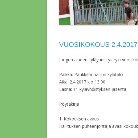
VUOSIKOKOUS 2.4.2017
Jongun alueen kyläyhdistys ry:n vuosik
Paikka: Paukkerinharjun kylätalo
Aika: 2.4.2017 klo 13:00
Läsnä: 11 kyläyhdistyksen jäsentä
Pöytäkirja
1. Kokouksen avaus
Hallituksen puheenjohtaja avasi kokouk