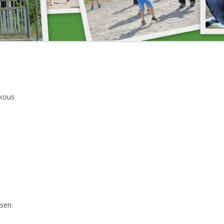
VUOKRATTAVAT
JÄRJESTÄYTYMI
PALLOKENTÄN
KAKSIO
15.4.2018
LAAJENNUSTALKOOT 2004
HALLITUKSEN
JÄRJESTÄYTYMI
16.4.2023
HALLITUKSEN
okous
JÄRJESTÄYTYMIS
HALLITUKSEN
JÄRJESTÄYTYMIS
HALLITUKSEN
JÄRJESTÄYTYMIS
HALLITUKSEN KO
sen.
HALLITUKSEN KO