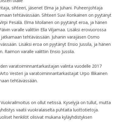
isten tilalle
ja, sihteeri, jäsenet Elma ja Juhani. Puheenjohtaja
HALLITUKSEN KO
kamaan tehtävässään. Sihteeri Suvi Ronkainen on pyytänyt
ta Virpi Pesälä. Elma Moilanen on pyytänyt eroa, ja hänen
HALLITUKSEN KO
Päivin varalle valittiin Ella Viljamaa. Lisäksi erovuorossa
ita jatkamaan tehtävässään. Juhanin varajäsen Osmo
HALLITUKSEN KO
ävässään. Lisäksi eroa on pyytänyt Ensio Jussila, ja hänen
HALLITUKSEN KO
. Raimon varalle valittiin Ensio Jussila.
HALLITUKSEN KO
den varatoiminnantarkastajan valinta vuodelle 2017
Arto Vesteri ja varatoiminnantarkastajat Urpo Illikainen
HALLITUKSEN KO
kamaan tehtävässään.
HALLITUKSEN KO
KLO 19.00
. Vuokrailmoitus on ollut netissä. Kyselyjä on tullut, mutta
HALLITUKSEN KO
istys vaatii vuokralaiselta puhtaita luottotietoja.
uoliset henkilöt olisivat mukana kyläyhdistyksen
HALLITUKSEN KO
HALLITUKSEN KO