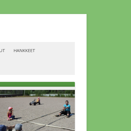
LUT
HANKKEET
YRITTÄJÄT
BIOENERGIA -HANKE
ALVELUT
LAAVU -HANKE
SKOKOUS
LIKILIIKUNTA -HANKE
A KOLMIO
LÄMPÖHANKE
SKOKOUS
A YLÄKERRAN
VESISTÖHANKE