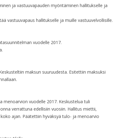
minen ja vastuuvapauden myöntäminen hallitukselle ja
HALLITUKSEN KO
ää vastuuvapaus hallitukselle ja muille vastuuvelvollisille.
HALLITUKSEN KO
HALLITUKSEN KO
intasuunnitelman vuodelle 2017.
HALLITUKSEN KO
a.
HALLITUKSEN KO
 Keskusteltiin maksun suuruudesta. Esitettiin maksuksi
HALLITUKSEN KO
nnallaan.
HALLITUKSEN KO
HALLITUKSEN KO
 ja menoarvion vuodelle 2017. Keskustelua tuli
a verrattuna edellisiin vuosiin. Hallitus miettii,
HALLITUKSEN KO
koko ajan. Päätettiin hyväksyä tulo- ja menoarvio
HALLITUKSEN KO
HALLITUKSEN KO