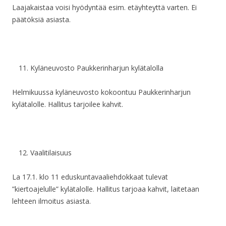
Laajakaistaa voisi hyödyntää esim. etäyhteyttä varten. Ei
päätöksiä asiasta.
Kyläneuvosto Paukkerinharjun kylätalolla
Helmikuussa kyläneuvosto kokoontuu Paukkerinharjun
kylätalolle. Hallitus tarjoilee kahvit.
Vaalitilaisuus
La 17.1. klo 11 eduskuntavaaliehdokkaat tulevat
”kiertoajelulle” kylätalolle. Hallitus tarjoaa kahvit, laitetaan
lehteen ilmoitus asiasta.