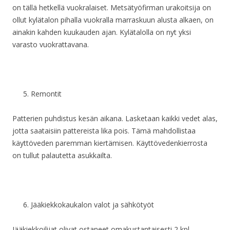
on tällä hetkellä vuokralaiset. Metsätyöfirman urakoitsija on
ollut kylätalon pihalla vuokralla marraskuun alusta alkaen, on
ainakin kahden kuukauden ajan. Kylätalolla on nyt yksi
varasto vuokrattavana.
Remontit
Patterien puhdistus kesän aikana. Lasketaan kaikki vedet alas,
jotta saataisiin pattereista lika pois. Tämä mahdollistaa
käyttöveden paremman kiertämisen. Käyttövedenkierrosta
on tullut palautetta asukkailta.
Jääkiekkokaukalon valot ja sähkötyöt
Jääkiekkoilijat olivat ostaneet omakustantaisesti 2 kpl