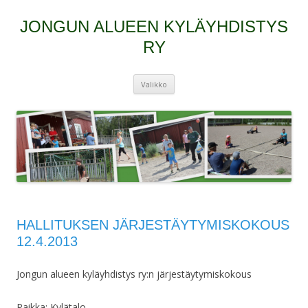
JONGUN ALUEEN KYLÄYHDISTYS
RY
Siirry
Valikko
sisältöön
HALLITUKSEN JÄRJESTÄYTYMISKOKOUS
12.4.2013
Jongun alueen kyläyhdistys ry:n järjestäytymiskokous
Paikka: Kylätalo