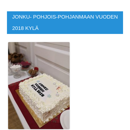
JONKU- POHJOIS-POHJANMAAN VUODEN
2018 KYLÄ