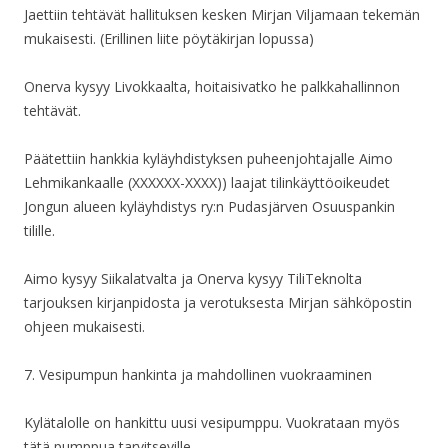
Jaettiin tehtävät hallituksen kesken Mirjan Viljamaan tekemän
mukaisesti. (Erillinen liite pöytäkirjan lopussa)
Onerva kysyy Livokkaalta, hoitaisivatko he palkkahallinnon
tehtävät.
Päätettiin hankkia kyläyhdistyksen puheenjohtajalle Aimo
Lehmikankaalle (XXXXXX-XXXX)) laajat tilinkäyttöoikeudet
Jongun alueen kyläyhdistys ry:n Pudasjärven Osuuspankin
tilille.
Aimo kysyy Siikalatvalta ja Onerva kysyy TiliTeknolta
tarjouksen kirjanpidosta ja verotuksesta Mirjan sähköpostin
ohjeen mukaisesti.
7. Vesipumpun hankinta ja mahdollinen vuokraaminen
Kylätalolle on hankittu uusi vesipumppu. Vuokrataan myös
tätä pumppua tarvitseville.