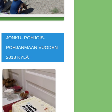
 ASUNNOT
SKOKOUS
SKOKOUS
JONKU- POHJOIS-
POHJANMAAN VUODEN
KOKOUS 4.4.2014
2018 KYLÄ
KOKOUS 4.7.2020
KOKOUS 7.4.2019
KOUS 12.4.2015
KOUS 1.11.2018