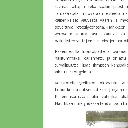
ravustustaitojen sekä saaliin jalostam
rantakaistale muovataan esteettömäks
kaikenikäiset vauvasta vaariin ja myös
soveltuvia retkeilykohteita. Hankkee
vetovoimaisuutta jasitä kautta lisä
paikallisten yrittäjien elinkeinojen harj
Rakennetuilla luontokohteilla pyrit
hallitummaksi. Rakennettu ja ohjattu
turvallisuutta, lisää ihmisten kanssa
aiheutuviaongelmia.
Vesistöretkeilyreitistön kokonaiskustan
Loput kustannukset katettiin Jongun os
Rakennusurakka saatiin valmiiksi loka
Nauttikaamme yhdessä tehdyn työn tulo