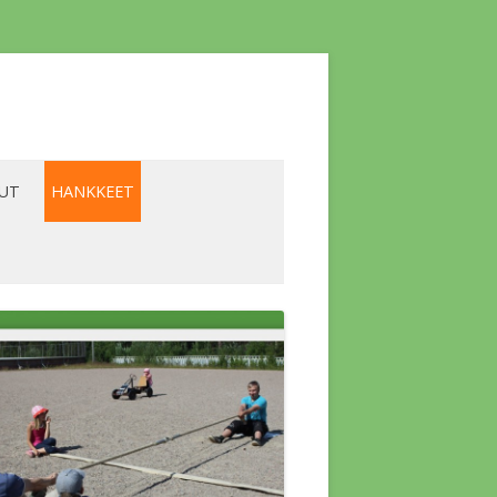
LUT
HANKKEET
YRITTÄJÄT
BIOENERGIA -HANKE
ALVELUT
LAAVU -HANKE
SKOKOUS
LIKILIIKUNTA -HANKE
A KOLMIO
LÄMPÖHANKE
SKOKOUS
A YLÄKERRAN
VESISTÖHANKE