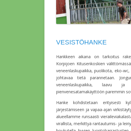
VESISTÖHANKE
Hankkeen aikana on tarkoitus rakent
Korpijoen Kitusenkoskien välittömässä
veneenlaskupaikka, puolikota, eko-wc, u
johtavaa tietä parannetaan. Jong
veneenlaskupaikka, laavu ja 
pienvenesatamakäyttöön paremmin sov
Hanke kohdistetaan erityisesti kyl
järjestämiseen ja vapaa-ajan virkistäy
alueellamme runsaasti vieraileviakalastaji
virallista, merkittyä rantautumis- ja le
houkutella hyvien luontoharrastusten p