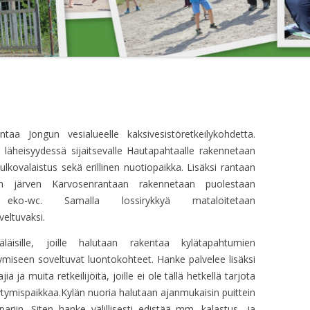
VUOKRATTAVAT
JÄRJESTÄYTYMI
PALLOKENTÄN
KAKSIO
15.4.2018
LAAJENNUSTALKOOT 2004
HALLITUKSEN
JÄRJESTÄYTYMI
16.4.2023
HALLITUKSEN
aa Jongun vesialueelle kaksivesistöretkeilykohdetta.
JÄRJESTÄYTYMIS
 läheisyydessä sijaitsevalle Hautapahtaalle rakennetaan
lkovalaistus sekä erillinen nuotiopaikka. Lisäksi rantaan
HALLITUKSEN
un järven Karvosenrantaan rakennetaan puolestaan
JÄRJESTÄYTYMIS
eko-wc. Samalla lossirykkyä mataloitetaan
HALLITUKSEN
eltuvaksi.
JÄRJESTÄYTYMIS
äläisille, joille halutaan rakentaa kylätapahtumien
tymiseen soveltuvat luontokohteet. Hanke palvelee lisäksi
HALLITUKSEN KO
a ja muita retkeilijöitä, joille ei ole tällä hetkellä tarjota
HALLITUKSEN KO
iriytymispaikkaa.Kylän nuoria halutaan ajanmukaisin puittein
ariin. Siten hanke välillisesti edistää mm. kalastus- ja