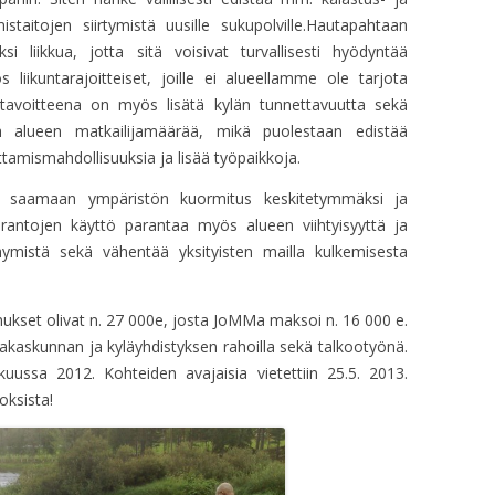
HALLITUKSEN KO
istaitojen siirtymistä uusille sukupolville.Hautapahtaan
i liikkua, jotta sitä voisivat turvallisesti hyödyntää
HALLITUKSEN KO
 liikuntarajoitteiset, joille ei alueellamme ole tarjota
n tavoitteena on myös lisätä kylän tunnettavuutta sekä
HALLITUKSEN KO
tä alueen matkailijamäärää, mikä puolestaan edistää
HALLITUKSEN KO
oittamismahdollisuuksia ja lisää työpaikkoja.
HALLITUKSEN KO
ään saamaan ympäristön kuormitus keskitetymmäksi ja
 rantojen käyttö parantaa myös alueen viihtyisyyttä ja
HALLITUKSEN KO
käymistä sekä vähentää yksityisten mailla kulkemisesta
HALLITUKSEN KO
nukset olivat n. 27 000e, josta JoMMa maksoi n. 16 000 e.
HALLITUKSEN KO
akaskunnan ja kyläyhdistyksen rahoilla sekä talkootyönä.
kuussa 2012. Kohteiden avajaisia vietettiin 25.5. 2013.
HALLITUKSEN KO
ksista!
HALLITUKSEN KO
HALLITUKSEN KO