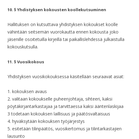
10. § Yhdistyksen kokousten koollekutsuminen
Hallituksen on kutsuttava yhdistyksen kokoukset koolle
vähintään seitsemän vuorokautta ennen kokousta joko
jäsenille osoitetuilla kirjeillä tai paikallislehdessä julkaistulla
kokouskutsulla.
11. § Vuosikokous
Yhdistyksen vuosikokouksessa käsitellään seuraavat asiat:
1. kokouksen avaus
2. valitaan kokoukselle puheenjohtaja, sihteeri, kaksi
pöytäkirjantarkastajaa ja tarvittaessa kaksi ääntenlaskijaa
3 todetaan kokouksen laillisuus ja päätösvaltaisuus
4. hyväksytään kokouksen työjärjestys
5. esitetään tilinpäätös, vuosikertomus ja tilintarkastajien
lausunto