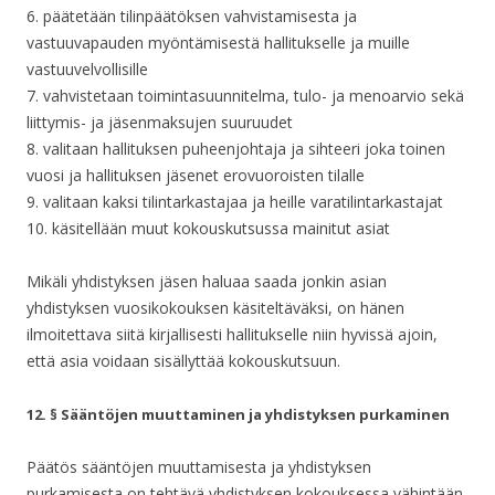
6. päätetään tilinpäätöksen vahvistamisesta ja
vastuuvapauden myöntämisestä hallitukselle ja muille
vastuuvelvollisille
7. vahvistetaan toimintasuunnitelma, tulo- ja menoarvio sekä
liittymis- ja jäsenmaksujen suuruudet
8. valitaan hallituksen puheenjohtaja ja sihteeri joka toinen
vuosi ja hallituksen jäsenet erovuoroisten tilalle
9. valitaan kaksi tilintarkastajaa ja heille varatilintarkastajat
10. käsitellään muut kokouskutsussa mainitut asiat
Mikäli yhdistyksen jäsen haluaa saada jonkin asian
yhdistyksen vuosikokouksen käsiteltäväksi, on hänen
ilmoitettava siitä kirjallisesti hallitukselle niin hyvissä ajoin,
että asia voidaan sisällyttää kokouskutsuun.
12. § Sääntöjen muuttaminen ja yhdistyksen purkaminen
Päätös sääntöjen muuttamisesta ja yhdistyksen
purkamisesta on tehtävä yhdistyksen kokouksessa vähintään