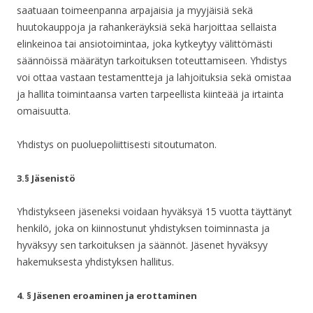
saatuaan toimeenpanna arpajaisia ja myyjäisiä sekä
huutokauppoja ja rahankeräyksiä sekä harjoittaa sellaista
elinkeinoa tai ansiotoimintaa, joka kytkeytyy välittömästi
säännöissä määrätyn tarkoituksen toteuttamiseen. Yhdistys
voi ottaa vastaan testamentteja ja lahjoituksia sekä omistaa
ja hallita toimintaansa varten tarpeellista kiinteää ja irtainta
omaisuutta.
Yhdistys on puoluepoliittisesti sitoutumaton.
3.§ Jäsenistö
Yhdistykseen jäseneksi voidaan hyväksyä 15 vuotta täyttänyt
henkilö, joka on kiinnostunut yhdistyksen toiminnasta ja
hyväksyy sen tarkoituksen ja säännöt. Jäsenet hyväksyy
hakemuksesta yhdistyksen hallitus.
4. § Jäsenen eroaminen ja erottaminen