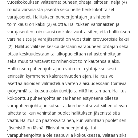
vuosikokouksen valitsemat puheenjohtaja, sihteeri, neljä (4)
muuta varsinaista jäsentä sekä heille henkilökohtaiset
varajäsenet. Hallituksen puheenjohtajan ja sihteerin
toimikausi on kaksi (2) vuotta. Hallituksen varsinaisten ja
varajäsenten toimikausi on kaksi vuotta siten, että hallituksen
varsinaisista ja varajäsenistä on vuosittain erovuoroisia kaksi
(2). Hallitus valitsee keskuudestaan varapuheenjohtajan sekä
ottaa keskuudestaan tai ulkopuoleltaan rahastonhoitajan
sekä muut tarvittavat toimihenkilöt toimikautensa ajaksi.
Hallituksen puheenjohtajana voi toimia yhtäjaksoisesti
enintään kymmenen kalenterivuoden ajan. Hallitus voi
asettaa asioiden valmistelua varten alaisuudessaan toimivia
työryhmiä tai kutsua asiantuntijoita niitä hoitamaan. Hallitus
kokoontuu puheenjohtajan tai hänen estyneenä ollessa
varapuheenjohtajan kutsusta, kun he katsovat siihen olevan
aihetta tai kun vähintään puolet hallituksen jäsenistä sitä
vaatii. Hallitus on päätösvaltainen, kun vähintään puolet sen
jäsenistä on läsnä. Elleivät puheenjohtaja tai
varapuheenjohtaja ole saapuvilla kokouksessa, valitaan siksi