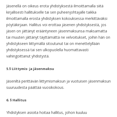
Jäsenellä on oikeus erota yhdistyksestä ilmoittamalla siitä
kirjallisesti hallitukselle tai sen puheenjohtajalle taikka
ilmoittamalla erosta yhdistyksen kokouksessa merkittäväksi
pöytäkirjaan. Hallitus voi erottaa jäsenen yhdistyksestä, jos
jäsen on jättänyt erääntyneen jäsenmaksunsa maksamatta
tai muuten jättänyt täyttämättä ne velvoitukset, joihin hän on
yhdistykseen liittymällä sitoutunut tai on menettelyllään
yhdistyksessä tai sen ulkopuolella huomattavasti
vahingoittanut yhdistystä.
5.§ Liittymis- ja jäsenmaksu
Jäseniltä perittävän liittymismaksun ja vuotuisen jäsenmaksun
suuruudesta päättää vuosikokous.
6. § Hallitus
Yhdistyksen asioita hoitaa hallitus, johon kuuluu