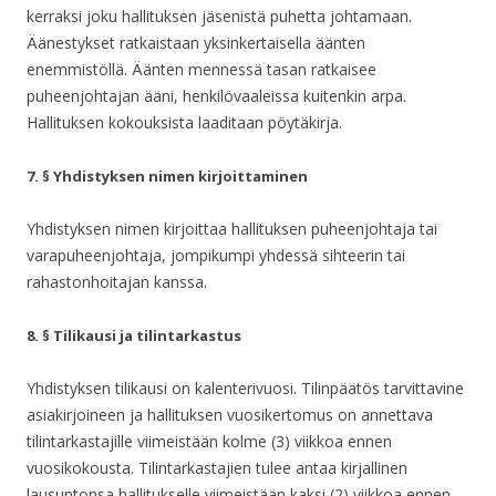
kerraksi joku hallituksen jäsenistä puhetta johtamaan.
Äänestykset ratkaistaan yksinkertaisella äänten
enemmistöllä. Äänten mennessä tasan ratkaisee
puheenjohtajan ääni, henkilövaaleissa kuitenkin arpa.
Hallituksen kokouksista laaditaan pöytäkirja.
7. § Yhdistyksen nimen kirjoittaminen
Yhdistyksen nimen kirjoittaa hallituksen puheenjohtaja tai
varapuheenjohtaja, jompikumpi yhdessä sihteerin tai
rahastonhoitajan kanssa.
8. § Tilikausi ja tilintarkastus
Yhdistyksen tilikausi on kalenterivuosi. Tilinpäätös tarvittavine
asiakirjoineen ja hallituksen vuosikertomus on annettava
tilintarkastajille viimeistään kolme (3) viikkoa ennen
vuosikokousta. Tilintarkastajien tulee antaa kirjallinen
lausuntonsa hallitukselle viimeistään kaksi (2) viikkoa ennen