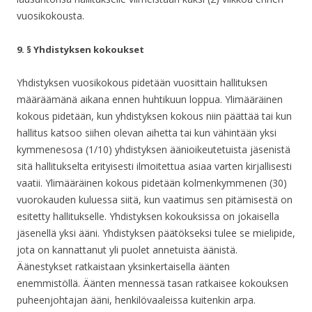
vuosikokousta.
9. § Yhdistyksen kokoukset
Yhdistyksen vuosikokous pidetään vuosittain hallituksen
määräämänä aikana ennen huhtikuun loppua. Ylimääräinen
kokous pidetään, kun yhdistyksen kokous niin päättää tai kun
hallitus katsoo siihen olevan aihetta tai kun vähintään yksi
kymmenesosa (1/10) yhdistyksen äänioikeutetuista jäsenistä
sitä hallitukselta erityisesti ilmoitettua asiaa varten kirjallisesti
vaatii. Ylimääräinen kokous pidetään kolmenkymmenen (30)
vuorokauden kuluessa siitä, kun vaatimus sen pitämisestä on
esitetty hallitukselle. Yhdistyksen kokouksissa on jokaisella
jäsenellä yksi ääni. Yhdistyksen päätökseksi tulee se mielipide,
jota on kannattanut yli puolet annetuista äänistä.
Äänestykset ratkaistaan yksinkertaisella äänten
enemmistöllä. Äänten mennessä tasan ratkaisee kokouksen
puheenjohtajan ääni, henkilövaaleissa kuitenkin arpa.