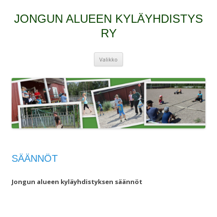
JONGUN ALUEEN KYLÄYHDISTYS
RY
Siirry
Valikko
sisältöön
SÄÄNNÖT
Jongun alueen kyläyhdistyksen säännöt