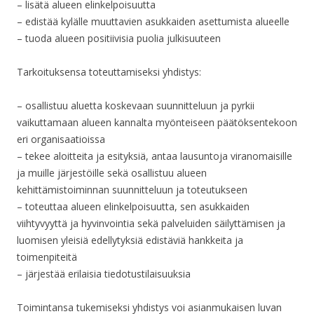
– lisätä alueen elinkelpoisuutta
– edistää kylälle muuttavien asukkaiden asettumista alueelle
– tuoda alueen positiivisia puolia julkisuuteen
Tarkoituksensa toteuttamiseksi yhdistys:
– osallistuu aluetta koskevaan suunnitteluun ja pyrkii
vaikuttamaan alueen kannalta myönteiseen päätöksentekoon
eri organisaatioissa
– tekee aloitteita ja esityksiä, antaa lausuntoja viranomaisille
ja muille järjestöille sekä osallistuu alueen
kehittämistoiminnan suunnitteluun ja toteutukseen
– toteuttaa alueen elinkelpoisuutta, sen asukkaiden
viihtyvyyttä ja hyvinvointia sekä palveluiden säilyttämisen ja
luomisen yleisiä edellytyksiä edistäviä hankkeita ja
toimenpiteitä
– järjestää erilaisia tiedotustilaisuuksia
Toimintansa tukemiseksi yhdistys voi asianmukaisen luvan