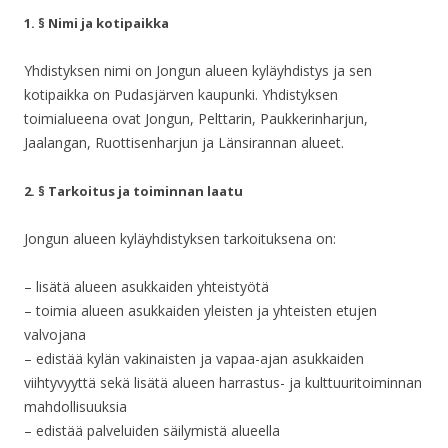
1. § Nimi ja kotipaikka
Yhdistyksen nimi on Jongun alueen kyläyhdistys ja sen
kotipaikka on Pudasjärven kaupunki. Yhdistyksen
toimialueena ovat Jongun, Pelttarin, Paukkerinharjun,
Jaalangan, Ruottisenharjun ja Länsirannan alueet.
2. § Tarkoitus ja toiminnan laatu
Jongun alueen kyläyhdistyksen tarkoituksena on:
– lisätä alueen asukkaiden yhteistyötä
– toimia alueen asukkaiden yleisten ja yhteisten etujen
valvojana
– edistää kylän vakinaisten ja vapaa-ajan asukkaiden
viihtyvyyttä sekä lisätä alueen harrastus- ja kulttuuritoiminnan
mahdollisuuksia
– edistää palveluiden säilymistä alueella