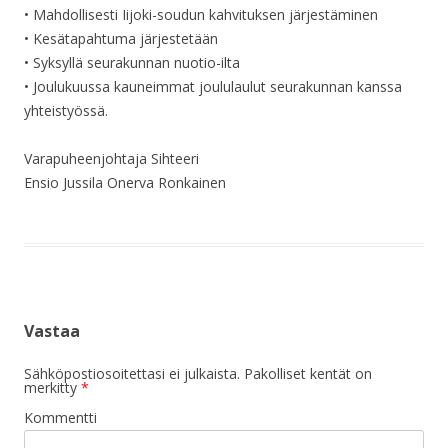
• Mahdollisesti Iijoki-soudun kahvituksen järjestäminen
• Kesätapahtuma järjestetään
• Syksyllä seurakunnan nuotio-ilta
• Joulukuussa kauneimmat joululaulut seurakunnan kanssa
yhteistyössä.
Varapuheenjohtaja Sihteeri
Ensio Jussila Onerva Ronkainen
Vastaa
Sähköpostiosoitettasi ei julkaista.
Pakolliset kentät on
merkitty
*
Kommentti