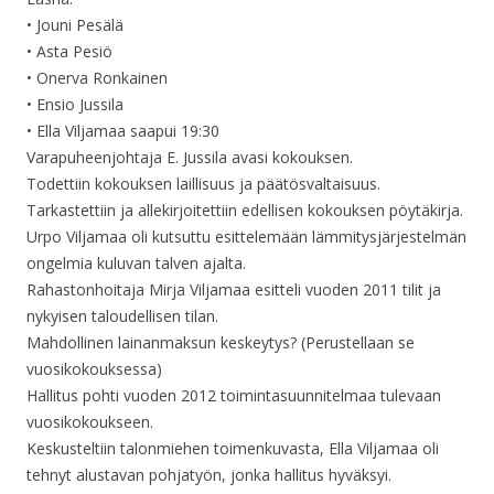
• Jouni Pesälä
• Asta Pesiö
• Onerva Ronkainen
• Ensio Jussila
• Ella Viljamaa saapui 19:30
Varapuheenjohtaja E. Jussila avasi kokouksen.
Todettiin kokouksen laillisuus ja päätösvaltaisuus.
Tarkastettiin ja allekirjoitettiin edellisen kokouksen pöytäkirja.
Urpo Viljamaa oli kutsuttu esittelemään lämmitysjärjestelmän
ongelmia kuluvan talven ajalta.
Rahastonhoitaja Mirja Viljamaa esitteli vuoden 2011 tilit ja
nykyisen taloudellisen tilan.
Mahdollinen lainanmaksun keskeytys? (Perustellaan se
vuosikokouksessa)
Hallitus pohti vuoden 2012 toimintasuunnitelmaa tulevaan
vuosikokoukseen.
Keskusteltiin talonmiehen toimenkuvasta, Ella Viljamaa oli
tehnyt alustavan pohjatyön, jonka hallitus hyväksyi.