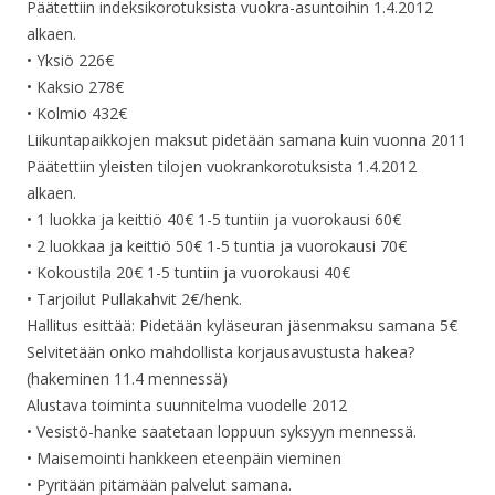
Päätettiin indeksikorotuksista vuokra-asuntoihin 1.4.2012
alkaen.
• Yksiö 226€
• Kaksio 278€
• Kolmio 432€
Liikuntapaikkojen maksut pidetään samana kuin vuonna 2011
Päätettiin yleisten tilojen vuokrankorotuksista 1.4.2012
alkaen.
• 1 luokka ja keittiö 40€ 1-5 tuntiin ja vuorokausi 60€
• 2 luokkaa ja keittiö 50€ 1-5 tuntia ja vuorokausi 70€
• Kokoustila 20€ 1-5 tuntiin ja vuorokausi 40€
• Tarjoilut Pullakahvit 2€/henk.
Hallitus esittää: Pidetään kyläseuran jäsenmaksu samana 5€
Selvitetään onko mahdollista korjausavustusta hakea?
(hakeminen 11.4 mennessä)
Alustava toiminta suunnitelma vuodelle 2012
• Vesistö-hanke saatetaan loppuun syksyyn mennessä.
• Maisemointi hankkeen eteenpäin vieminen
• Pyritään pitämään palvelut samana.