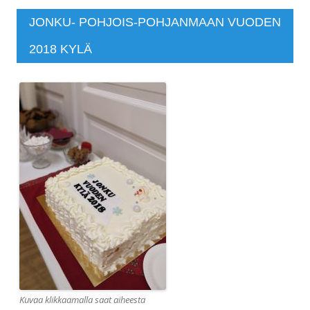
JONKU- POHJOIS-POHJANMAAN VUODEN
2018 KYLÄ
Kuvaa klikkaamalla saat aiheesta