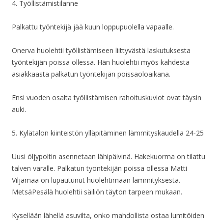
4. Työllistämistilanne
Palkattu työntekijä jää kuun loppupuolella vapaalle.
Onerva huolehtii työllistämiseen liittyvästä laskutuksesta
työntekijän poissa ollessa. Hän huolehtii myös kahdesta
asiakkaasta palkatun työntekijän poissaoloaikana.
Ensi vuoden osalta työllistämisen rahoituskuviot ovat täysin
auki.
5. Kylätalon kiinteistön ylläpitäminen lämmityskaudella 24-25
Uusi öljypoltin asennetaan lähipäivinä. Hakekuorma on tilattu
talven varalle. Palkatun työntekijän poissa ollessa Matti
Viljamaa on lupautunut huolehtimaan lämmityksestä.
MetsäPesälä huolehtii säiliön täytön tarpeen mukaan.
Kysellään lähellä asuvilta, onko mahdollista ostaa lumitöiden