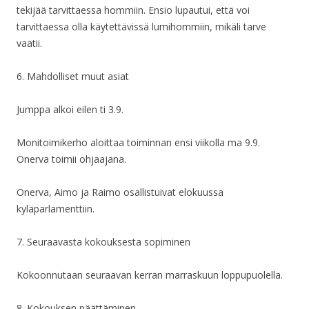
tekijää tarvittaessa hommiin. Ensio lupautui, että voi
tarvittaessa olla käytettävissä lumihommiin, mikäli tarve
vaatii.
6. Mahdolliset muut asiat
Jumppa alkoi eilen ti 3.9.
Monitoimikerho aloittaa toiminnan ensi viikolla ma 9.9.
Onerva toimii ohjaajana.
Onerva, Aimo ja Raimo osallistuivat elokuussa
kyläparlamenttiin.
7. Seuraavasta kokouksesta sopiminen
Kokoonnutaan seuraavan kerran marraskuun loppupuolella.
8. Kokouksen päättäminen