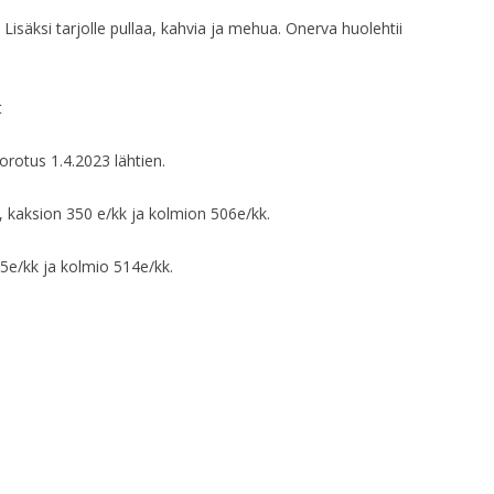
 Lisäksi tarjolle pullaa, kahvia ja mehua. Onerva huolehtii
HALLITUKSEN KO
HALLITUKSEN KO
t
HALLITUKSEN KO
orotus 1.4.2023 lähtien.
HALLITUKSEN KO
k, kaksion 350 e/kk ja kolmion 506e/kk.
HALLITUKSEN KO
5e/kk ja kolmio 514e/kk.
HALLITUKSEN KO
HALLITUKSEN KO
KLO 19.00
HALLITUKSEN KO
HALLITUKSEN KO
HALLITUKSEN KO