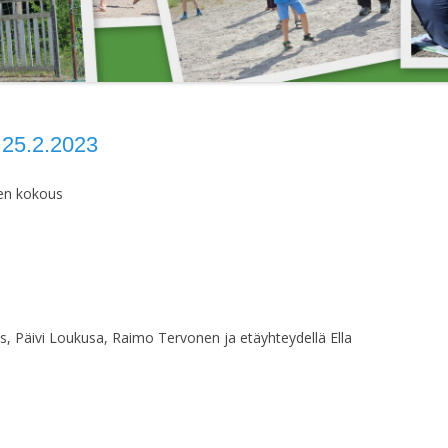
VUOKRATTAVAT
JÄRJESTÄYTYMI
PALLOKENTÄN
KAKSIO
15.4.2018
LAAJENNUSTALKOOT 2004
HALLITUKSEN
JÄRJESTÄYTYMI
16.4.2023
5.2.2023
HALLITUKSEN
sen kokous
JÄRJESTÄYTYMIS
HALLITUKSEN
JÄRJESTÄYTYMIS
HALLITUKSEN
JÄRJESTÄYTYMIS
, Päivi Loukusa, Raimo Tervonen ja etäyhteydellä Ella
HALLITUKSEN KO
HALLITUKSEN KO