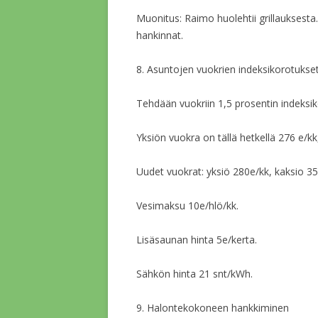
Muonitus: Raimo huolehtii grillauksesta.
hankinnat.
8. Asuntojen vuokrien indeksikorotukse
Tehdään vuokriin 1,5 prosentin indeksik
Yksiön vuokra on tällä hetkellä 276 e/k
Uudet vuokrat: yksiö 280e/kk, kaksio 35
Vesimaksu 10e/hlö/kk.
Lisäsaunan hinta 5e/kerta.
Sähkön hinta 21 snt/kWh.
9. Halontekokoneen hankkiminen