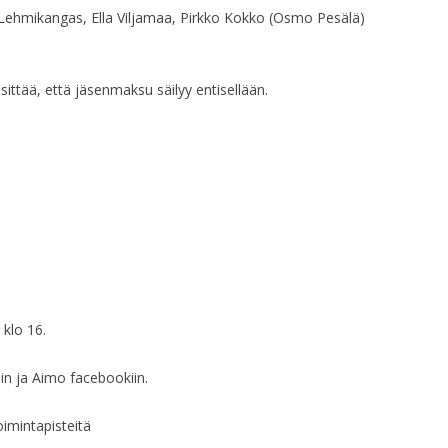
 Lehmikangas, Ella Viljamaa, Pirkko Kokko (Osmo Pesälä)
HALLITUKSEN KO
HALLITUKSEN KO
sittää, että jäsenmaksu säilyy entisellään.
HALLITUKSEN KO
HALLITUKSEN KO
HALLITUKSEN KO
HALLITUKSEN KO
HALLITUKSEN KO
HALLITUKSEN KO
 klo 16.
HALLITUKSEN KO
tiin ja Aimo facebookiin.
HALLITUKSEN KO
oimintapisteitä
HALLITUKSEN KO