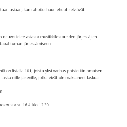
ataan asiaan, kun rahoitushaun ehdot selviävät.
HALLITUKSEN KO
HALLITUKSEN KO
HALLITUKSEN KO
o neuvottelee asiasta musiikkifestareiden järjestäjien
a tapahtuman järjestämiseen.
HALLITUKSEN KO
HALLITUKSEN KO
HALLITUKSEN KO
 on listalla 101, joista yksi vanhus poistettiin omaisen
a lasku niille jäsenille, jotka eivät ole maksaneet laskua.
HALLITUKSEN KO
en
HALLITUKSEN KO
kousta su 16.4. klo 12.30.
HALLITUKSEN KO
HALLITUKSEN KO