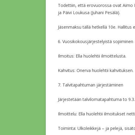
Todettiin, että erovuorossa ovat Aimo
ja Päivi Loukusa (Juhani Pesälä).
Jäsenmaksu tällä hetkellä 10e. Hallitus e
6. Vuosikokousjärjestelyistä sopiminen
Ilmoitus: Ella huolehtii ilmoittelusta.
Kahvitus: Onerva huolehtii kahvituksen.
7. Talvitapahtuman järjestäminen
Järjestetään talvilomatapahtuma to 9.3.
Ilmoittelu: Ella huolehtii ilmoitukset net
Toiminta: Ulkoleikkejä – ja pelejä, sisät