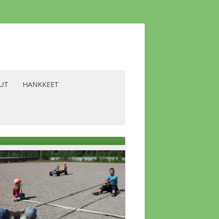
LUT
HANKKEET
YRITTÄJÄT
BIOENERGIA -HANKE
ALVELUT
LAAVU -HANKE
SKOKOUS
LIKILIIKUNTA -HANKE
A KOLMIO
LÄMPÖHANKE
SKOKOUS
A YLÄKERRAN
VESISTÖHANKE