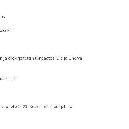
HALLITUKSEN KO
HALLITUKSEN KO
uus
HALLITUKSEN KO
aiseksi.
HALLITUKSEN KO
HALLITUKSEN KO
 ja allekirjoitettiin tilinpäätös. Ella ja Onerva
HALLITUKSEN KO
HALLITUKSEN KO
kastajille.
HALLITUKSEN KO
HALLITUKSEN KO
vuodelle 2023. Keskusteltiin budjetista.
HALLITUKSEN KO
HALLITUKSEN KO