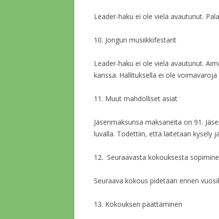
Leader-haku ei ole vielä avautunut. Pal
10. Jongun musiikkifestarit
Leader-haku ei ole vielä avautunut. Aim
kanssa. Hallituksella ei ole voimavaroj
11. Muut mahdolliset asiat
Jäsenmaksunsa maksaneita on 91. Jäseniä
luvalla. Todettiin, että laitetaan kysely j
12. Seuraavasta kokouksesta sopimin
Seuraava kokous pidetään ennen vuosiko
13. Kokouksen päättäminen