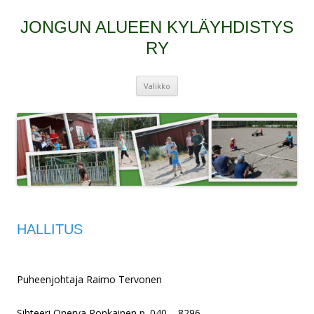
JONGUN ALUEEN KYLÄYHDISTYS
RY
Siirry
Valikko
sisältöön
HALLITUS
Puheenjohtaja Raimo Tervonen
Sihteeri Onerva Ronkainen p. 040 – 8296