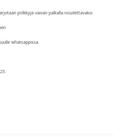
HALLITUKSEN KO
arjotaan pölkkyjä vaivan palkalla noudettavaksi.
HALLITUKSEN KO
nen
HALLITUKSEN KO
HALLITUKSEN KO
uulle whatsappissa.
HALLITUKSEN KO
HALLITUKSEN KO
25.
HALLITUKSEN KO
HALLITUKSEN KO
HALLITUKSEN KO
HALLITUKSEN KO
HALLITUKSEN KO