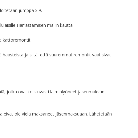
Aloitetaan jumppa 3.9.
HALLITUKSEN KO
HALLITUKSEN KO
lulaisille Harrastamisen mallin kautta.
HALLITUKSEN KO
ja kattoremontit
HALLITUKSEN KO
tä haasteista ja siitä, että suuremmat remontit vaatisivat
HALLITUKSEN KO
HALLITUKSEN KO
HALLITUKSEN KO
niä, jotka ovat toistuvasti laiminlyöneet jäsenmaksun
HALLITUKSEN KO
otka eivät ole vielä maksaneet jäsenmaksuaan. Lähetetään
HALLITUKSEN KO
HALLITUKSEN KO