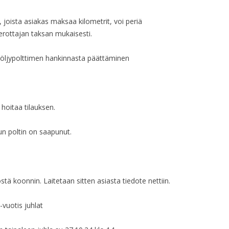
HALLITUKSEN KO
, joista asiakas maksaa kilometrit, voi periä
erottajan taksan mukaisesti.
HALLITUKSEN KO
HALLITUKSEN KO
 öljypolttimen hankinnasta päättäminen
HALLITUKSEN KO
HALLITUKSEN KO
 hoitaa tilauksen.
HALLITUKSEN KO
n poltin on saapunut.
HALLITUKSEN KO
HALLITUKSEN KO
ä koonnin. Laitetaan sitten asiasta tiedote nettiin.
HALLITUKSEN KO
-vuotis juhlat
HALLITUKSEN KO
HALLITUKSEN KO