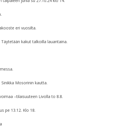
 taipaleen juhla su 27.10.24 klo 14.
HALLITUKSEN KO
.
HALLITUKSEN KO
kooste eri vuosilta.
HALLITUKSEN KO
 Täytetään kakut talkoilla lauantaina.
HALLITUKSEN KO
HALLITUKSEN KO
omessa.
HALLITUKSEN KO
 Sinikka Mosorinin kautta.
HALLITUKSEN KO
KLO 19.00
maa –tilaisuuteen Livolla to 8.8.
HALLITUKSEN KO
us pe 13.12. Klo 18.
HALLITUKSEN KO
la
HALLITUKSEN KO