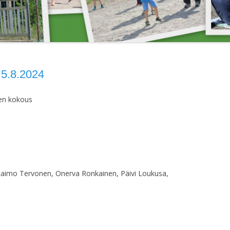
VUOKRATTAVAT
JÄRJESTÄYTYMI
PALLOKENTÄN
KAKSIO
15.4.2018
LAAJENNUSTALKOOT 2004
HALLITUKSEN
JÄRJESTÄYTYMI
16.4.2023
.8.2024
HALLITUKSEN
sen kokous
JÄRJESTÄYTYMIS
HALLITUKSEN
JÄRJESTÄYTYMIS
HALLITUKSEN
JÄRJESTÄYTYMIS
Raimo Tervonen, Onerva Ronkainen, Päivi Loukusa,
HALLITUKSEN KO
HALLITUKSEN KO