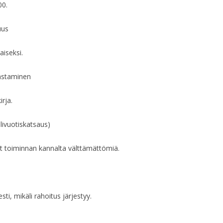
00.
HALLITUKSEN KO
HALLITUKSEN KO
uus
HALLITUKSEN KO
aiseksi.
HALLITUKSEN KO
kastaminen
HALLITUKSEN KO
irja.
HALLITUKSEN KO
olivuotiskatsaus)
HALLITUKSEN KO
t toiminnan kannalta välttämättömiä.
HALLITUKSEN KO
HALLITUKSEN KO
HALLITUKSEN KO
sti, mikäli rahoitus järjestyy.
HALLITUKSEN KO