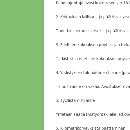
Puheenjohtaja avasi kokouksen klo 18.
2. Kokouksen laillisuus ja päätösvaltais
Todettiin kokous lailliseksi ja päätösvalt
3. Edellisen kokouksen pöytäkirjan tar
Tarkistettiin edellisen kokouksen pöytäk
4. Yhdistyksen taloudellinen tilanne (pu
Taloustilanne on vakaa. Avustukset ova
5. Työllistämistilanne
Yritetään saada kylätyöntekijälle jatkope
6. Kilometrikorvauksista päättäminen