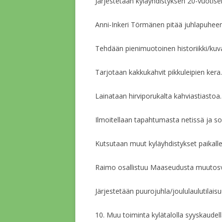
Järjestetään kyläyhdistyksen 20-vuotisen
Anni-Inkeri Törmänen pitää juhlapuheen
Tehdään pienimuotoinen historiikki/kuva
Tarjotaan kakkukahvit pikkuleipien kera.
Lainataan hirviporukalta kahviastiastoa.
Ilmoitellaan tapahtumasta netissä ja s
Kutsutaan muut kyläyhdistykset paikalle
Raimo osallistuu Maaseudusta muutosvoi
Järjestetään puurojuhla/joululaulutilaisu
10. Muu toiminta kylätalolla syyskaudel