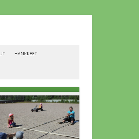
LUT
HANKKEET
YRITTÄJÄT
BIOENERGIA -HANKE
ALVELUT
LAAVU -HANKE
SKOKOUS
LIKILIIKUNTA -HANKE
A KOLMIO
LÄMPÖHANKE
SKOKOUS
A YLÄKERRAN
VESISTÖHANKE