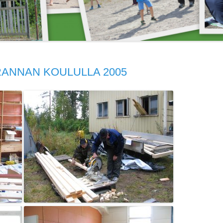
VUOKRATTAVAT
JÄRJESTÄYTYMI
PALLOKENTÄN
KAKSIO
15.4.2018
LAAJENNUSTALKOOT 2004
HALLITUKSEN
JÄRJESTÄYTYMI
16.4.2023
ANNAN KOULULLA 2005
HALLITUKSEN
JÄRJESTÄYTYMIS
HALLITUKSEN
JÄRJESTÄYTYMIS
HALLITUKSEN
JÄRJESTÄYTYMIS
HALLITUKSEN KO
HALLITUKSEN KO