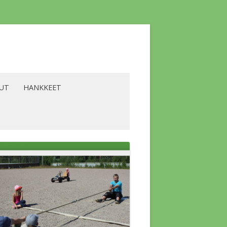
LUT
HANKKEET
YRITTÄJÄT
BIOENERGIA -HANKE
ALVELUT
LAAVU -HANKE
SKOKOUS
LIKILIIKUNTA -HANKE
A KOLMIO
LÄMPÖHANKE
SKOKOUS
A YLÄKERRAN
VESISTÖHANKE